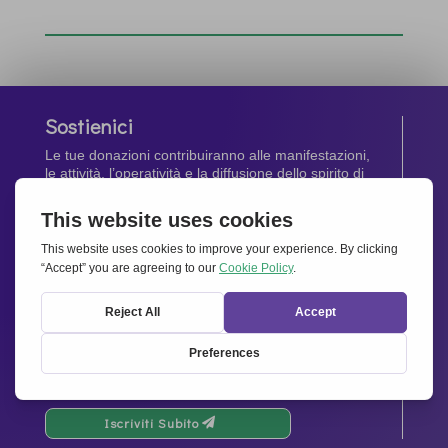
Sostienici
Le tue donazioni contribuiranno alle manifestazioni,
le attività, l’operatività e la diffusione dello spirito di
Insieme per l’Europa
.
Dona Ora
Newsletter
Rimani aggiornato di tutte le ultime notizie dalla
nostra rete.
Iscriviti Subito