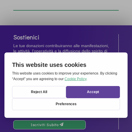
Sostienici
Le tue donazioni contribuiranno alle manifestazioni,
le attività, l’operatività e la diffusione dello spirito di
Insieme per l’Europa
.
Dona Ora
Newsletter
Rimani aggiornato di tutte le ultime notizie dalla
nostra rete.
Iscriviti Subito