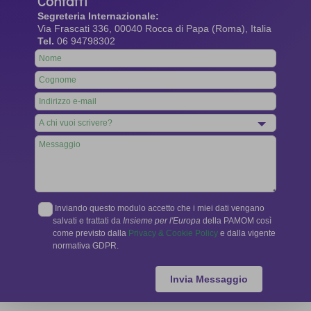
Contatti
Segreteria Internazionale:
Via Frascati 336, 00040 Rocca di Papa (Roma), Italia
Tel.
06 94798302
Leave
this
field
blank
Inviando questo modulo accetto che i miei dati vengano
salvati e trattati da
Insieme per l'Europa
della PAMOM così
come previsto dalla
Privacy & Cookie Policy
e dalla vigente
normativa GDPR.
Invia Messaggio