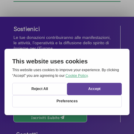
Sostienici
Le tue donazioni contribuiranno alle manifestazioni,
le attività, l’operatività e la diffusione dello spirito di
Insieme per l’Europa
.
Dona Ora
Newsletter
Rimani aggiornato di tutte le ultime notizie dalla
nostra rete.
Iscriviti Subito