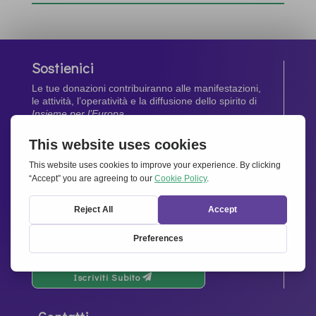
Sostienici
Le tue donazioni contribuiranno alle manifestazioni,
le attività, l’operatività e la diffusione dello spirito di
Insieme per l’Europa
.
Dona Ora
Newsletter
Rimani aggiornato di tutte le ultime notizie dalla
nostra rete.
Iscriviti Subito