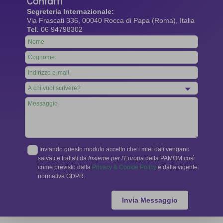
Contatti
Segreteria Internazionale:
Via Frascati 336, 00040 Rocca di Papa (Roma), Italia
Tel.
06 94798302
Leave
this
field
blank
Inviando questo modulo accetto che i miei dati vengano
salvati e trattati da
Insieme per l'Europa
della PAMOM così
come previsto dalla
Privacy & Cookie Policy
e dalla vigente
normativa GDPR.
Invia Messaggio