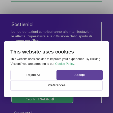
Sostienici
Le tue donazioni contribuiranno alle manifestazioni,
le attività, l’operatività e la diffusione dello spirito di
Insieme per l’Europa
.
Dona Ora
Newsletter
Rimani aggiornato di tutte le ultime notizie dalla
nostra rete.
Iscriviti Subito