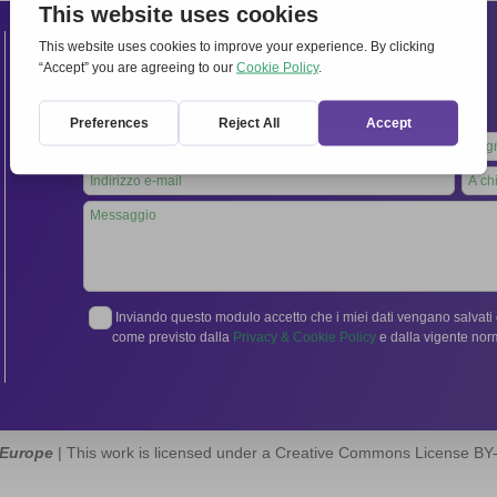
Contatti
Segreteria Internazionale:
Via Frascati 336, 00040 Rocca di Papa (Roma), Italia
Tel.
06 94798302
Leave
this
field
blank
Inviando questo modulo accetto che i miei dati vengano salvati e
come previsto dalla
Privacy & Cookie Policy
e dalla vigente no
 Europe
| This work is licensed under a Creative Commons License B