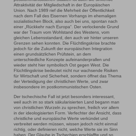
Attraktivität der Mitgliedschaft in der Europäischen
Union. Nach 1989 rief die Mehrheit der Öffentlichkeit
nach dem Fall des Eisernen Vorhangs im ehemaligen
sozialistischen Block, also auch bei uns, spontan nach
einer „Rückkehr nach Europa“. Der verlockende Grund
war der Traum vom Wohlstand des Westens, vom
gleichen Lebensstandard, den auch wir hinter unseren
Grenzen sehen konnten. Die Flüchtlingskrise brachte
jedoch für die Zukunft der europäischen Integration
einen grundsätzlichen Prüfstein, an dem
unterschiedliche Konzepte aufeinanderprallen und
wieder steht hier symbolisch Ost gegen West. Die
Flüchtlingskrise bedeutet nicht nur wachsende Risiken
für Wirtschaft und Sicherheit, sondern öffnet das Thema
der Verteidigung der christlichen Werte, und zwar
insbesondere im postkommunistischen Osten.
Der tschechische Fall ist jetzt besonders interessant,
weil auch im so stark säkularisierten Land begann man
von christlichen Wurzeln zu sprechen, freilich vor allem
in der ideologisierten Form. Verfechter der Ansicht, dass
christliche und europäische Werte verkündet und
verbreitet werden müssen, wissen jedoch nicht einmal
richtig, oder definieren nicht, welche Werte sie im Sinn
haben. Der Glaube in Tschechien erschlaffte und so