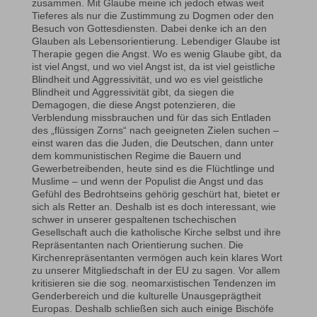
zusammen. Mit Glaube meine ich jedoch etwas weit
Tieferes als nur die Zustimmung zu Dogmen oder den
Besuch von Gottesdiensten. Dabei denke ich an den
Glauben als Lebensorientierung. Lebendiger Glaube ist
Therapie gegen die Angst. Wo es wenig Glaube gibt, da
ist viel Angst, und wo viel Angst ist, da ist viel geistliche
Blindheit und Aggressivität, und wo es viel geistliche
Blindheit und Aggressivität gibt, da siegen die
Demagogen, die diese Angst potenzieren, die
Verblendung missbrauchen und für das sich Entladen
des „flüssigen Zorns“ nach geeigneten Zielen suchen –
einst waren das die Juden, die Deutschen, dann unter
dem kommunistischen Regime die Bauern und
Gewerbetreibenden, heute sind es die Flüchtlinge und
Muslime – und wenn der Populist die Angst und das
Gefühl des Bedrohtseins gehörig geschürt hat, bietet er
sich als Retter an. Deshalb ist es doch interessant, wie
schwer in unserer gespaltenen tschechischen
Gesellschaft auch die katholische Kirche selbst und ihre
Repräsentanten nach Orientierung suchen. Die
Kirchenrepräsentanten vermögen auch kein klares Wort
zu unserer Mitgliedschaft in der EU zu sagen. Vor allem
kritisieren sie die sog. neomarxistischen Tendenzen im
Genderbereich und die kulturelle Unausgeprägtheit
Europas. Deshalb schließen sich auch einige Bischöfe