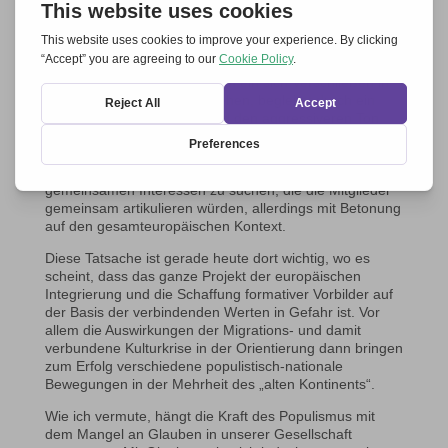
In der bestehenden Situation, in der wir um uns herum
einen beschleunigten Zerfall der bisherigen
Sicherheiten, der zwischenmenschlichen Beziehungen,
durch die neuen Technologien ein sich Verschließen in
„Kommunikationsghettos“ sehen, begleitet durch ein
wachsendes Angstgefühl und den aggressiveren Ton
der Diskussionen, die dann der Katalysator weiterer
trennender Meinungen in der Gesellschaft ist. In dieser
Situation ist es fast existenziell notwendig, nach
gemeinsamen Interessen zu suchen, die die Mitglieder
gemeinsam artikulieren würden, allerdings mit Betonung
auf den gesamteuropäischen Kontext.
Diese Tatsache ist gerade heute dort wichtig, wo es
scheint, dass das ganze Projekt der europäischen
Integrierung und die Schaffung formativer Vorbilder auf
der Basis der verbindenden Werten in Gefahr ist. Vor
allem die Auswirkungen der Migrations- und damit
verbundene Kulturkrise in der Orientierung dann bringen
zum Erfolg verschiedene populistisch-nationale
Bewegungen in der Mehrheit des „alten Kontinents“.
Wie ich vermute, hängt die Kraft des Populismus mit
dem Mangel an Glauben in unserer Gesellschaft