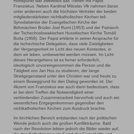
Höhepunkt war zweifellos das Treffen mit Papst
Franziskus. Neben Kardinal Miloslav Vlk nahmen daran
unter anderem auch die höchsten Vertreter der beiden
mitgliederstärksten nichtkatholischen Kirchen teil:
Synodalsenior der Evangelischen Kirche der
Böhmischen Brüder Joel Ruml (1953) und der Patriarch
der Tschechoslowakischen Hussitischen Kirche Tomáš
Butta (1958). Der Papst erklärte in seiner Ansprache für
die tschechische Delegation, dass viele Zwistigkeiten
der Vergangenheit im Licht des neuen Kontextes, in
dem wir leben, umbewertet werden müssen. Im Licht
dieses Herangehens ist es ferner erforderlich,
ideologisch unvoreingenommen die Person und die
Tätigkeit von Jan Hus zu studieren, der lange
Streitgegenstand unter den Christen war und heute zu
einem Beweggrund für den Dialog geworden ist. Der
Akzent von Franziskus war auch darin bedeutsam, dass
er bei dem Treffen die Notwendigkeit einer
verbindenden Zusammenarbeit hervorhob und auch ein
wesentliches Entgegenkommen gegenüber den
nichtkatholischen Kirchen zum Ausdruck brachte.
Im kirchlichen Bereich entstanden nach der politischen
Wende jedoch auch die großen Konflikträume. Bald
nach der Revolution lebten jedoch die Bilder wieder auf,
die den Katholizismus als Feind des Fortschritts und