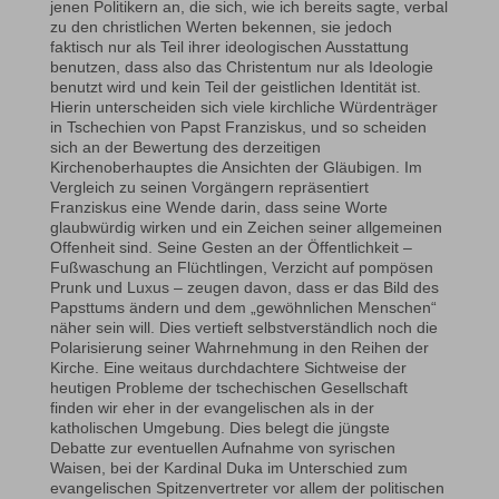
jenen Politikern an, die sich, wie ich bereits sagte, verbal
zu den christlichen Werten bekennen, sie jedoch
faktisch nur als Teil ihrer ideologischen Ausstattung
benutzen, dass also das Christentum nur als Ideologie
benutzt wird und kein Teil der geistlichen Identität ist.
Hierin unterscheiden sich viele kirchliche Würdenträger
in Tschechien von Papst Franziskus, und so scheiden
sich an der Bewertung des derzeitigen
Kirchenoberhauptes die Ansichten der Gläubigen. Im
Vergleich zu seinen Vorgängern repräsentiert
Franziskus eine Wende darin, dass seine Worte
glaubwürdig wirken und ein Zeichen seiner allgemeinen
Offenheit sind. Seine Gesten an der Öffentlichkeit –
Fußwaschung an Flüchtlingen, Verzicht auf pompösen
Prunk und Luxus – zeugen davon, dass er das Bild des
Papsttums ändern und dem „gewöhnlichen Menschen“
näher sein will. Dies vertieft selbstverständlich noch die
Polarisierung seiner Wahrnehmung in den Reihen der
Kirche. Eine weitaus durchdachtere Sichtweise der
heutigen Probleme der tschechischen Gesellschaft
finden wir eher in der evangelischen als in der
katholischen Umgebung. Dies belegt die jüngste
Debatte zur eventuellen Aufnahme von syrischen
Waisen, bei der Kardinal Duka im Unterschied zum
evangelischen Spitzenvertreter vor allem der politischen