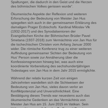
Spaltungen, die dadurch in den Geist und die Herzen
des böhmischen Volkes gerissen wurde“.
Ökumenische Aspekte der Reflexion und weiteren
Erforschung der Bedeutung von Meister Jan Hus
spiegelten sich auch in der gemeinsamen Erklärung des
damaligen Prager Erzbischofs Kardinal Miloslav Vlk
(1932-2017) und des Synodalsenioren der
Evangelischen Kirche der Böhmischen Brüder Pavel
Smetana (1937-2018) zum Vermächtnis von Jan Hus für
die tschechischen Christen vom Anfang Januar 2000
wider. Die römische Konferenz trug zu einer weiteren
Auffindung gemeinsamer Sichten der Bedeutung von
Hus‘ Person sowie zur Annäherung über die
Konfessionsgrenzen hinweg bei, was auch eine
koordinierte Vorbereitung des sechshundertjährigen
Todestages von Jan Hus in dem Jahr 2015 ermöglichte.
Während der relativ kurzen Zeit von einigen
Jahrzehnten wandelten sich die Sichtweisen der
Bedeutung von Jan Hus, vieles davon verlor an
Konfliktpotenzial und Unversöhnlichkeit. Eine
Bestätigung dieses Trends war neuestens auch das
ökumenische Gedenken an das Vermächtnis von
Meister Jan Hus am 15. Juni 2015 im Vatikan. Sein