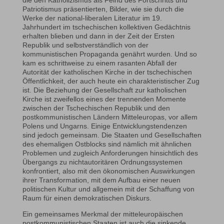
Patriotismus präsentierten, Bilder, wie sie durch die
Werke der national-liberalen Literatur im 19.
Jahrhundert im tschechischen kollektiven Gedächtnis
erhalten blieben und dann in der Zeit der Ersten
Republik und selbstverständlich von der
kommunistischen Propaganda genährt wurden. Und so
kam es schrittweise zu einem rasanten Abfall der
Autorität der katholischen Kirche in der tschechischen
Öffentlichkeit, der auch heute ein charakteristischer Zug
ist. Die Beziehung der Gesellschaft zur katholischen
Kirche ist zweifellos eines der trennenden Momente
zwischen der Tschechischen Republik und den
postkommunistischen Ländern Mitteleuropas, vor allem
Polens und Ungarns. Einige Entwicklungstendenzen
sind jedoch gemeinsam. Die Staaten und Gesellschaften
des ehemaligen Ostblocks sind nämlich mit ähnlichen
Problemen und zugleich Anforderungen hinsichtlich des
Übergangs zu nichtautoritären Ordnungssystemen
konfrontiert, also mit den ökonomischen Auswirkungen
ihrer Transformation, mit dem Aufbau einer neuen
politischen Kultur und allgemein mit der Schaffung von
Raum für einen demokratischen Diskurs.
Ein gemeinsames Merkmal der mitteleuropäischen
postkommunistischen Staaten ist auch die sinkende