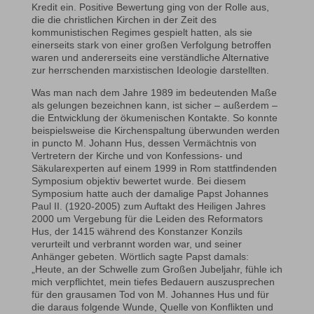
Kredit ein. Positive Bewertung ging von der Rolle aus,
die die christlichen Kirchen in der Zeit des
kommunistischen Regimes gespielt hatten, als sie
einerseits stark von einer großen Verfolgung betroffen
waren und andererseits eine verständliche Alternative
zur herrschenden marxistischen Ideologie darstellten.
Was man nach dem Jahre 1989 im bedeutenden Maße
als gelungen bezeichnen kann, ist sicher – außerdem –
die Entwicklung der ökumenischen Kontakte. So konnte
beispielsweise die Kirchenspaltung überwunden werden
in puncto M. Johann Hus, dessen Vermächtnis von
Vertretern der Kirche und von Konfessions- und
Säkularexperten auf einem 1999 in Rom stattfindenden
Symposium objektiv bewertet wurde. Bei diesem
Symposium hatte auch der damalige Papst Johannes
Paul II. (1920-2005) zum Auftakt des Heiligen Jahres
2000 um Vergebung für die Leiden des Reformators
Hus, der 1415 während des Konstanzer Konzils
verurteilt und verbrannt worden war, und seiner
Anhänger gebeten. Wörtlich sagte Papst damals:
„Heute, an der Schwelle zum Großen Jubeljahr, fühle ich
mich verpflichtet, mein tiefes Bedauern auszusprechen
für den grausamen Tod von M. Johannes Hus und für
die daraus folgende Wunde, Quelle von Konflikten und