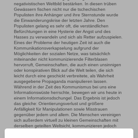
negativistischen Weltbild bestärken. In diesen trüben
Gewässern fischen nicht nur die tschechischen
Populisten ihre Anhänger und ihre Sternstunde wurde
die Einwanderungskrise der letzten Jahre. Den
Populisten gelang es sehr oft, die verständlichen
Befürchtungen in eine Hysterie der Angst und des
Hasses zu verwandeln und sich als Retter aufzuspielen.
Eines der Probleme der heutigen Zeit ist auch die
Kommunikationsverkapselung aufgrund der
Möglichkeiten der sozialen Netze, was tatsächlich
miteinander nicht kommunizierende Filterblasen
hervorruft, Gemeinschaften, die auch einen unsinnigen
oder konspirativen Blick auf die Welt teilen, die sich
leicht durch eine geschickt verbreitete, als Wahrheit
ausgegebene Propaganda manipulieren lassen.
Während in der Zeit des Kommunismus bei uns eine
Informationswüste herrschte, bewegen wir uns heute in
einem Informationsdschungel. Das Ergebnis ist jedoch
das gleiche: Orientierungsverlust und größere
Anfälligkeit für Manipulationen sowie Misstrauen
gegenüber jedem und allem. Die Menschen vereinigen
sich außerdem virtuell zu kleinen Gemeinschaften mit
derselben geteilten Weltsicht, kommunizieren jedoch
nicht mit den anderen Gruppen und leben – übertrieben
ausgedrückt – in Parallelwelten.