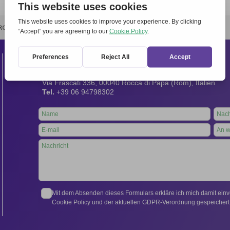
RCHIVIO
STAMPA
CONTATTI
ATTÌVATI
Kontakt
Internationales Sekretariat:
Via Frascati 336, 00040 Rocca di Papa (Rom), Italien
Tel.
+39 06 94798302
Leave
this
field
blank
Mit dem Absenden dieses Formulars erkläre ich mich damit ein
Cookie Policy und der aktuellen GDPR-Verordnung gespeichert 