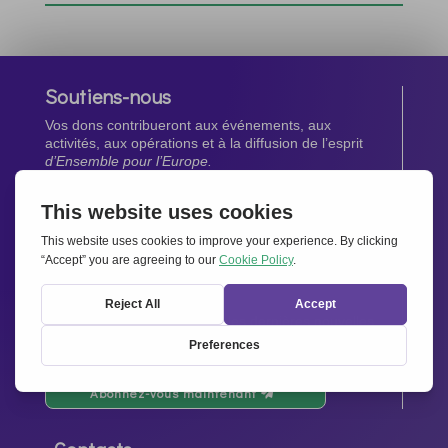
Soutiens-nous
Vos dons contribueront aux événements, aux
activités, aux opérations et à la diffusion de l’esprit
d’Ensemble pour l’Europe.
Faites un don maintenant
Newsletter
Restez au courant de toutes les dernières nouvelles
de notre réseau.
Abonnez-vous maintenant