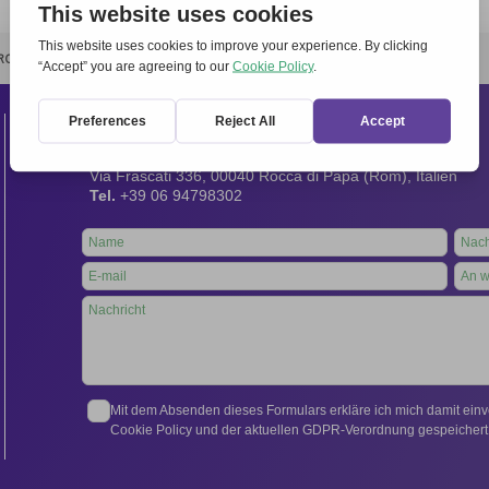
RCHIVIO
STAMPA
CONTATTI
ATTÌVATI
Kontakt
Internationales Sekretariat:
Via Frascati 336, 00040 Rocca di Papa (Rom), Italien
Tel.
+39 06 94798302
Leave
this
field
blank
Mit dem Absenden dieses Formulars erkläre ich mich damit ein
Cookie Policy und der aktuellen GDPR-Verordnung gespeichert 