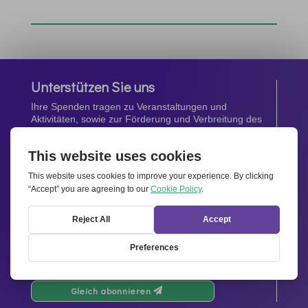
Unterstützen Sie uns
Ihre Spenden tragen zu Veranstaltungen und
Aktivitäten, sowie zur Förderung und Verbreitung des
Geistes von
Miteinander für Europa
bei.
Jetzt spenden
Newsletter
Bleiben Sie auf dem Laufenden mit den neuesten
Infos aus unserem Netzwerk.
Gleich abonnieren