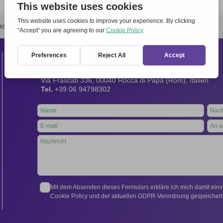
RCHIVIO
STAMPA
CONTATTI
ATTÌVATI
Kontakt
Internationales Sekretariat:
Via Frascati 336, 00040 Rocca di Papa (Rom), Italien
Tel.
+39 06 94798302
Leave
this
field
blank
Mit dem Absenden dieses Formulars erkläre ich mich damit ein
Cookie Policy und der aktuellen GDPR-Verordnung gespeichert 