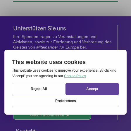
Unterstützen Sie uns
Ihre Spenden tragen zu Veranstaltungen und
Aktivitäten, sowie zur Förderung und Verbreitung des
Geistes von
Miteinander für Europa
bei.
Jetzt spenden
Newsletter
Bleiben Sie auf dem Laufenden mit den neuesten
Infos aus unserem Netzwerk.
Gleich abonnieren