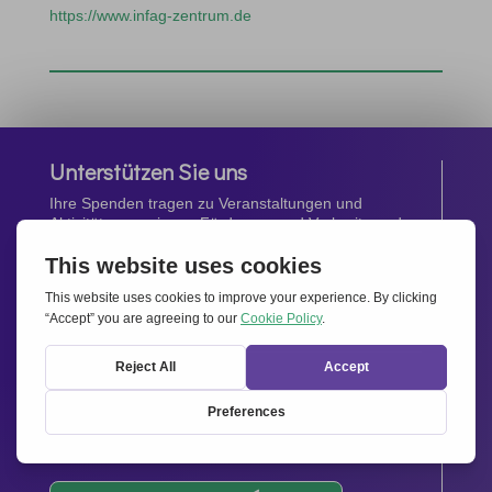
https://www.infag-zentrum.de
Unterstützen Sie uns
Ihre Spenden tragen zu Veranstaltungen und
Aktivitäten, sowie zur Förderung und Verbreitung des
Geistes von
Miteinander für Europa
bei.
Jetzt spenden
Newsletter
Bleiben Sie auf dem Laufenden mit den neuesten
Infos aus unserem Netzwerk.