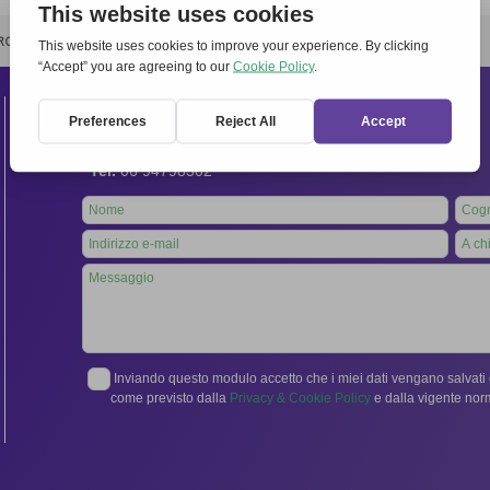
RCHIVIO
STAMPA
CONTATTI
ATTÌVATI
Contatti
Segreteria Internazionale:
Via Frascati 336, 00040 Rocca di Papa (Roma), Italia
Tel.
06 94798302
Leave
this
field
blank
Inviando questo modulo accetto che i miei dati vengano salvati e
come previsto dalla
Privacy & Cookie Policy
e dalla vigente no