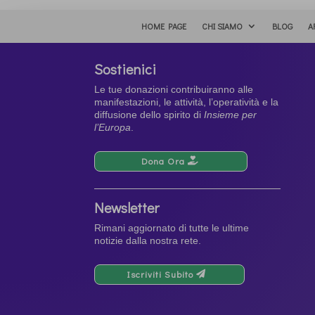
HOME PAGE
CHI SIAMO
BLOG
A
Sostienici
Le tue donazioni contribuiranno alle
manifestazioni, le attività, l’operatività e la
diffusione dello spirito di
Insieme per
l’Europa
.
Dona Ora
Newsletter
Rimani aggiornato di tutte le ultime
notizie dalla nostra rete.
Iscriviti Subito