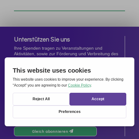
Unterstützen Sie uns
Ihre Spenden tragen zu Veranstaltungen und
Aktivitäten, sowie zur Förderung und Verbreitung des
Geistes von
Miteinander für Europa
bei.
Jetzt spenden
Newsletter
Bleiben Sie auf dem Laufenden mit den neuesten
Infos aus unserem Netzwerk.
Gleich abonnieren