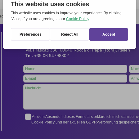
RCHIVIO
STAMPA
CONTATTI
ATTÌVATI
Kontakt
Internationales Sekretariat:
Via Frascati 336, 00040 Rocca di Papa (Rom), Italien
Tel.
+39 06 94798302
Leave
this
field
blank
Mit dem Absenden dieses Formulars erkläre ich mich damit ein
Cookie Policy und der aktuellen GDPR-Verordnung gespeichert 