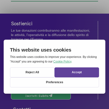
Sostienici
Le tue donazioni contribuiranno alle manifestazioni,
le attività, l’operatività e la diffusione dello spirito di
Insieme per l’Europa
.
Dona Ora
Newsletter
Rimani aggiornato di tutte le ultime notizie dalla
nostra rete.
Iscriviti Subito