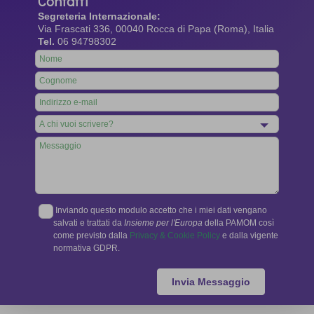
Contatti
Segreteria Internazionale:
Via Frascati 336, 00040 Rocca di Papa (Roma), Italia
Tel.
06 94798302
Leave
this
field
blank
Inviando questo modulo accetto che i miei dati vengano
salvati e trattati da
Insieme per l'Europa
della PAMOM così
come previsto dalla
Privacy & Cookie Policy
e dalla vigente
normativa GDPR.
Invia Messaggio