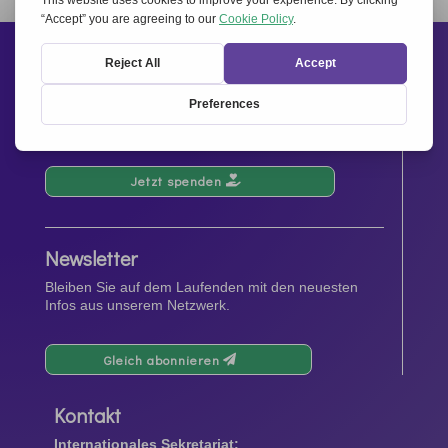
« Ältere Einträge
Nächste Einträge »
Unterstützen Sie uns
Ihre Spenden tragen zu Veranstaltungen und
Aktivitäten, sowie zur Förderung und Verbreitung des
Geistes von
Miteinander für Europa
bei.
Jetzt spenden
Newsletter
Bleiben Sie auf dem Laufenden mit den neuesten
Infos aus unserem Netzwerk.
Gleich abonnieren
Kontakt
Internationales Sekretariat: