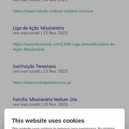
https://www.catholic-culture-centers.com/por
Liga de Ação Missionária
von
ivan.turatti
|
13 Nov. 2023
https://www.facebook.com/LIAM-Liga-Intensificadora-da-
Ação-Missionária
Instituição Teresiana
von
ivan.turatti
|
13 Nov. 2023
https://www.juntospelaeuropa.pt
Família Missionária Verbum Die
von
ivan.turatti
|
13 Nov. 2023
https://www.verbumdei.org