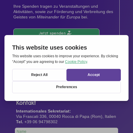
Ihre Spenden tragen zu Veranstaltungen und
Aktivitäten, sowie zur Förderung und Verbreitung des
Geistes von
Miteinander für Europa
bei.
Jetzt spenden
Newsletter
Bleiben Sie auf dem Laufenden mit den neuesten
Infos aus unserem Netzwerk.
Gleich abonnieren
Kontakt
Internationales Sekretariat:
Via Frascati 336, 00040 Rocca di Papa (Rom), Italien
Tel.
+39 06 94798302
Leave