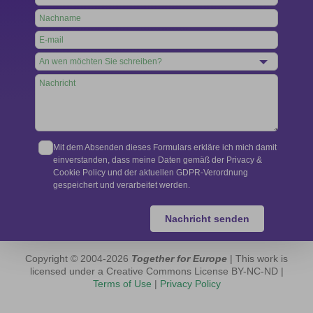
this
field
blank
Mit dem Absenden dieses Formulars erkläre ich mich damit
einverstanden, dass meine Daten gemäß der Privacy &
Cookie Policy und der aktuellen GDPR-Verordnung
gespeichert und verarbeitet werden.
Nachricht senden
Copyright © 2004-2026
Together for Europe
| This work is
licensed under a Creative Commons License BY-NC-ND |
Terms of Use
|
Privacy Policy