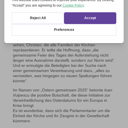
innerhalb der orthodoxen Kirche führt. Er betet
unablässig für Frieden und Versöhnung.
Die Audienz bei Papst Franziskus
Weniger als eine Woche später, am 19. September,
wurde dieselbe Delegation von Papst Franziskus in Rom
in Audienz empfangen. Er drückte seine Freude über die
geleistete Arbeit und darüber aus, uns zusammen zu
sehen, Christen, die alle Familien der Kirchen
repräsentieren. Er teilte die Hoffnung, dass „die
gemeinsame Feier des Tages der Auferstehung nicht
länger eine Ausnahme darstellt, sondern zur Norm wird“.
Und er ermutigte die Beteiligten bei der Suche nach
einer gemeinsamen Vereinbarung und dazu, „alles zu
vermeiden, was hingegen zu neuen Spaltungen führen
könnte“.
Im Namen von „Ostern gemeinsam 2025“ betonte
Ioan
Vulpescu
die positive Botschaft, die diese Initiative zur
Vereinheitlichung des Osterdatums für ein Europa in
Krise bringt.
Es ist wunderbar, dass sich die Parlamentarier um die
Einheit der Kirche und ihr Zeugnis in der Gesellschaft
kümmern.