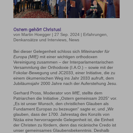
Ostern gehört Christus!
von
Martin Hoegger
|
27 Sep. 2024
|
Erfahrungen,
Denkansätze und Interviews
,
News
Bei dieser Gelegenheit schloss sich
Miteinander für
Europa (MfE)
mit einer wichtigen orthodoxen
Vereinigung zusammen – der Interparlamentarischen
Versammlung der Orthodoxie (I.A.O.) – sowie mit der
Fokolar-Bewegung und JC2033, einer Initiative, die zu
einem ökumenischen Weg ins Jahr 2033 aufruft, dem
Jubiläumsjahr 2000 Jahre nach der Auferstehung Jesu.
Gerhard Pross, Moderator von
MfE
, stellte dem
Patriarchen die Initiative „Ostern gemeinsam 2025“ vor.
„Es ist unser Wunsch, den christlichen Glauben als
Fundament Europas zu bezeugen“ sagte er, und „Wir
glauben, dass der 1700. Jahrestag des Konzils von
Nizäa eine hervorragende Gelegenheit ist, die Einheit
der Christen zu fördern, denn das nicänische Credo ist
unser gemeinsames Glaubensbekenntnis. Deshalb