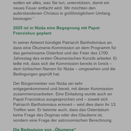
wollen wir alles, was Sie tun, unterstützen, damit ein
neues Feuer entfacht wird. Wir möchten den
auferstandenen Christus in größtmöglichem Umfang
bezeugen.“
2025 ist in Nizäa eine Begegnung mit Papst
Franziskus geplant
In seiner Antwort kündigte Patriarch Bartholomäus an,
dass eine Ökumene-Kommission an dem Programm für
das gemeinsame Osterfest und der Feier des 1700.
Jahrestag des ersten Ökumenischen Konzils arbeitet. Er
teilte mit, dass sich die Kommission bereits in Iznick –
dem türkischen Namen für Nizäa – umgesehen und die
Bedingungen geprüft hat.
Der Bürgermeister von Nizäa sei sehr
entgegenkommend und bereit, mit dieser Kommission
zusammenzuarbeiten. Eine Einladung wurde auch an
Papst Franziskus ausgesprochen und – soweit sich
Patriarch Bartholomäus erinnert – wird dies dann ihr 13.
Treffen sein. Er betonte auch, dass das Osterdatum
keine Frage des Dogmas oder des Glaubens ist,
sondern eine Frage der astronomischen Berechnung.
Die Bedeutung von „Ökumene“