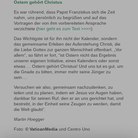
Ostern gehört Christus
Es war rührend, dass Papst Franziskus sich die Zeit
nahm, uns persönlich zu begrüßen und auf das
Vortragen der von ihm vorbereiteten Ansprache
verzichtete (
hier geht es zum Text >>>>
).
Das Wichtigste ist für ihn nicht der Kalender, sondern
das gemeinsame Erleben der Auferstehung Christi, die
die Liebe Gottes zur ganzen Menschheit offenbart. „Vor
allem“, so fährt er fort, “ist Ostern nicht das Ergebnis
unserer eigenen Initiative, eines Kalenders oder sonst
etwas…. Ostern gehört Christus! Und uns tut es gut, um
die Gnade zu bitten, immer mehr seine Jünger zu
sein….
Versuchen wir also, gemeinsam nachzudenken, zu
teilen und zu planen, indem wir Jesus vor Augen haben,
dankbar für seinen Ruf, den er an uns gerichtet hat, und
bestrebt, in der Einheit seine Zeugen zu werden, damit
die Welt glaubt“.
Martin Hoegger
Foto:
© VaticanMedia
und Centro Uno