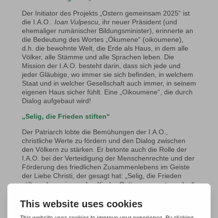
Der Initiator des Projekts „Ostern gemeinsam 2025“ ist
die I.A.O..
Ioan Vulpescu,
ihr neuer Präsident (und
ehemaliger rumänischer Bildungsminister), erinnerte an
die Bedeutung des Wortes „Ökumene“ (oikoumene),
d.h. die bewohnte Welt, die Erde als Haus, in dem alle
Völker, alle Stämme und alle Sprachen leben. Die
Mission der I.A.O. besteht darin, dass sich jede und
jeder Gläubige, wo immer sie sich befinden, in welchem
Staat und in welcher Gesellschaft auch immer, in seinem
eigenen Haus sicher fühlt. Eine „Oikoumene“, die durch
Dialog aufgebaut wird!
„Selig, die Frieden stiften“
Der Patriarch lobte die Bemühungen der I.A.O.,
christliche Werte zu fördern und den Dialog zwischen
den Völkern zu stärken. Er betonte auch die Rolle der
I.A.O. bei der Verteidigung der Menschenrechte und der
Förderung des friedlichen Zusammenlebens im Geiste
der Liebe Christi, der gesagt hat: „Selig, die Frieden
stiften, denn sie werden Kinder Gottes genannt werden“.
Mit großer Traurigkeit beobachtet er den anhaltenden
Konflikt in der Ukraine, der nicht nur die Stabilität der
Region bedroht, sondern auch zu neuen Spaltungen