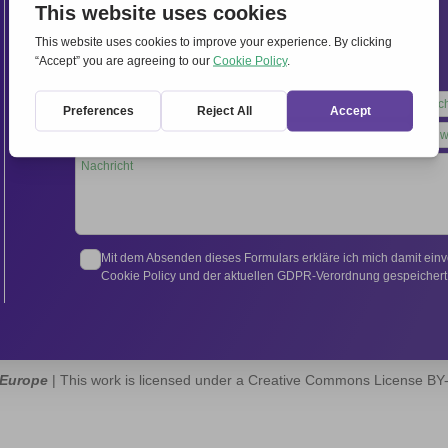
Internationales Sekretariat:
Via Frascati 336, 00040 Rocca di Papa (Rom), Italien
Tel.
+39 06 94798302
Leave
this
field
blank
Mit dem Absenden dieses Formulars erkläre ich mich damit ein
Cookie Policy und der aktuellen GDPR-Verordnung gespeichert 
 Europe
| This work is licensed under a Creative Commons License B