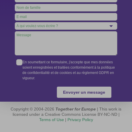
this
field
blank
En soumettant ce formulaire, j'accepte que mes données
soient enregistrées et traitées conformément à la politique
de confidentialité et de cookies et au règlement GDPR en
vigueur.
Envoyer un message
Copyright © 2004-2026
Together for Europe
| This work is
licensed under a Creative Commons License BY-NC-ND |
Terms of Use
|
Privacy Policy