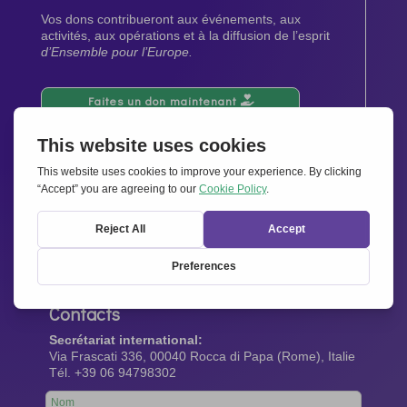
Vos dons contribueront aux événements, aux
activités, aux opérations et à la diffusion de l’esprit
d’Ensemble pour l’Europe.
Faites un don maintenant
Newsletter
Restez au courant de toutes les dernières nouvelles
de notre réseau.
Abonnez-vous maintenant
Contacts
Secrétariat international:
Via Frascati 336, 00040 Rocca di Papa (Rome), Italie
Tél. +39 06 94798302
Leave