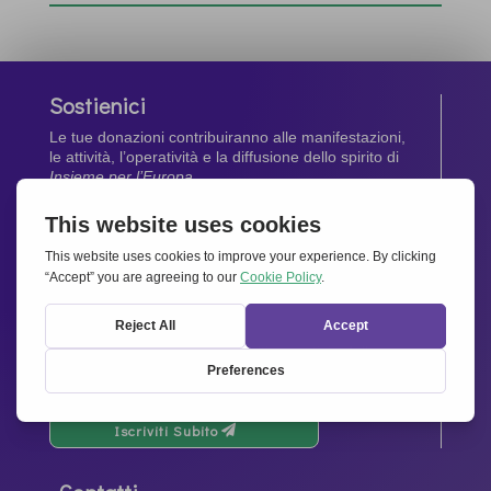
Sostienici
Le tue donazioni contribuiranno alle manifestazioni,
le attività, l’operatività e la diffusione dello spirito di
Insieme per l’Europa
.
Dona Ora
Newsletter
Rimani aggiornato di tutte le ultime notizie dalla
nostra rete.
Iscriviti Subito