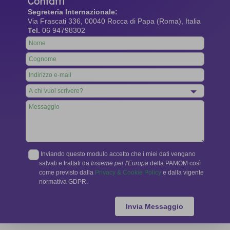
Contatti
Segreteria Internazionale:
Via Frascati 336, 00040 Rocca di Papa (Roma), Italia
Tel.
06 94798302
Leave
this
field
blank
Inviando questo modulo accetto che i miei dati vengano
salvati e trattati da
Insieme per l'Europa
della PAMOM così
come previsto dalla
Privacy & Cookie Policy
e dalla vigente
normativa GDPR.
Invia Messaggio