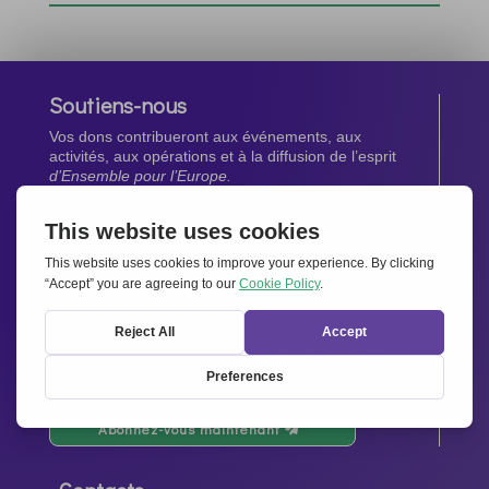
Soutiens-nous
Vos dons contribueront aux événements, aux
activités, aux opérations et à la diffusion de l’esprit
d’Ensemble pour l’Europe.
Faites un don maintenant
Newsletter
Restez au courant de toutes les dernières nouvelles
de notre réseau.
Abonnez-vous maintenant