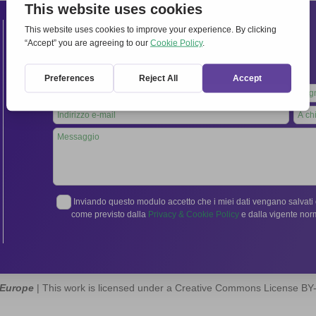
Contatti
Segreteria Internazionale:
Via Frascati 336, 00040 Rocca di Papa (Roma), Italia
Tel.
06 94798302
Leave
this
field
blank
Inviando questo modulo accetto che i miei dati vengano salvati e
come previsto dalla
Privacy & Cookie Policy
e dalla vigente no
 Europe
| This work is licensed under a Creative Commons License B