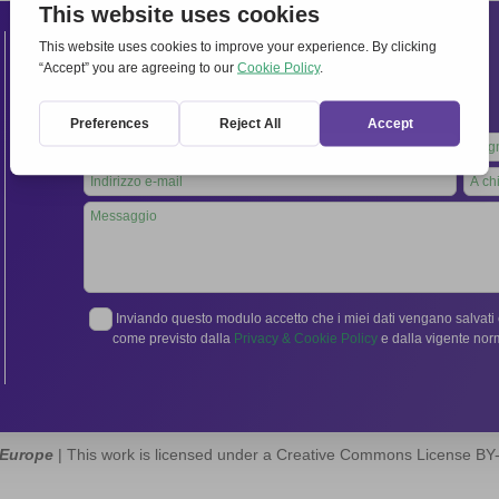
Contatti
Segreteria Internazionale:
Via Frascati 336, 00040 Rocca di Papa (Roma), Italia
Tel.
06 94798302
Leave
this
field
blank
Inviando questo modulo accetto che i miei dati vengano salvati e
come previsto dalla
Privacy & Cookie Policy
e dalla vigente no
 Europe
| This work is licensed under a Creative Commons License B