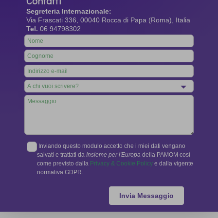
Contatti
Segreteria Internazionale:
Via Frascati 336, 00040 Rocca di Papa (Roma), Italia
Tel.
06 94798302
Leave
this
field
blank
Inviando questo modulo accetto che i miei dati vengano
salvati e trattati da
Insieme per l'Europa
della PAMOM così
come previsto dalla
Privacy & Cookie Policy
e dalla vigente
normativa GDPR.
Invia Messaggio