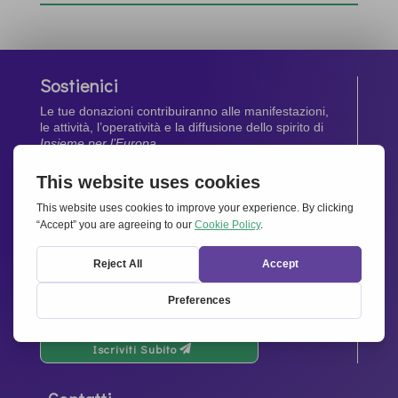
Sostienici
Le tue donazioni contribuiranno alle manifestazioni,
le attività, l’operatività e la diffusione dello spirito di
Insieme per l’Europa
.
Dona Ora
Newsletter
Rimani aggiornato di tutte le ultime notizie dalla
nostra rete.
Iscriviti Subito