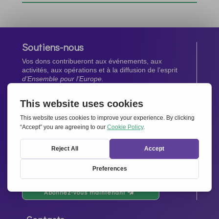
Soutiens-nous
Vos dons contribueront aux événements, aux
activités, aux opérations et à la diffusion de l’esprit
d’Ensemble pour l’Europe.
Faites un don maintenant
Newsletter
Restez au courant de toutes les dernières nouvelles
de notre réseau.
Abonnez-vous maintenant