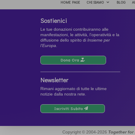
HOME PAGE
CHI SIAMO
BLOG
A
Sostienici
Le tue donazioni contribuiranno alle
manifestazioni, le attività, l’operatività e la
diffusione dello spirito di
Insieme per
l’Europa
.
Dona Ora
Newsletter
Rimani aggiornato di tutte le ultime
notizie dalla nostra rete.
Iscriviti Subito
Copyright © 2004-2026
Together for