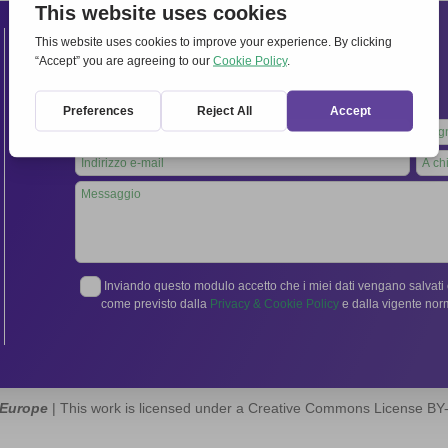
Contatti
Segreteria Internazionale:
Via Frascati 336, 00040 Rocca di Papa (Roma), Italia
Tel.
06 94798302
Leave
this
field
blank
Inviando questo modulo accetto che i miei dati vengano salvati e
come previsto dalla
Privacy & Cookie Policy
e dalla vigente no
 Europe
| This work is licensed under a Creative Commons License B