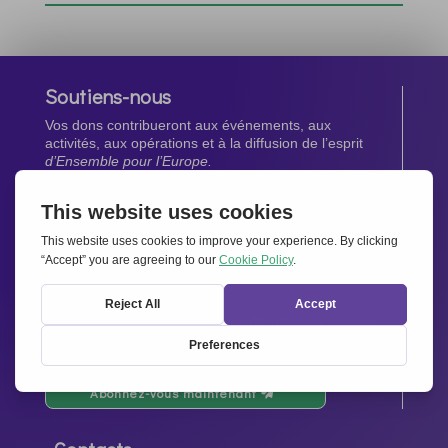
Soutiens-nous
Vos dons contribueront aux événements, aux
activités, aux opérations et à la diffusion de l’esprit
d’Ensemble pour l’Europe.
Faites un don maintenant
Newsletter
Restez au courant de toutes les dernières nouvelles
de notre réseau.
Abonnez-vous maintenant