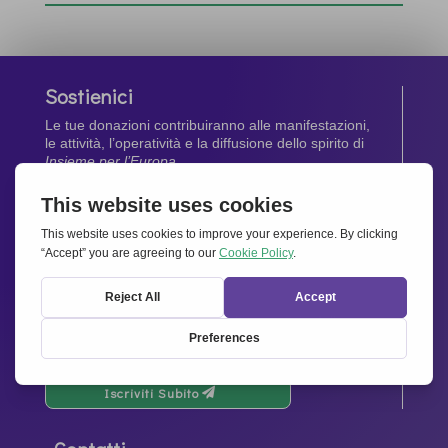
Sostienici
Le tue donazioni contribuiranno alle manifestazioni,
le attività, l’operatività e la diffusione dello spirito di
Insieme per l’Europa
.
Dona Ora
Newsletter
Rimani aggiornato di tutte le ultime notizie dalla
nostra rete.
Iscriviti Subito