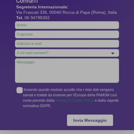
Contatti
Segreteria Internazionale:
Via Frascati 336, 00040 Rocca di Papa (Roma), Italia
Tel.
06 94798302
Leave
this
field
blank
Inviando questo modulo accetto che i miei dati vengano
salvati e trattati da
Insieme per l'Europa
della PAMOM così
come previsto dalla
Privacy & Cookie Policy
e dalla vigente
normativa GDPR.
Invia Messaggio