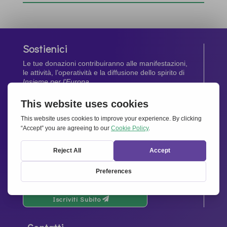
Sostienici
Le tue donazioni contribuiranno alle manifestazioni,
le attività, l’operatività e la diffusione dello spirito di
Insieme per l’Europa
.
Dona Ora
Newsletter
Rimani aggiornato di tutte le ultime notizie dalla
nostra rete.
Iscriviti Subito