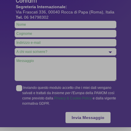
Contatti
Segreteria Internazionale:
Via Frascati 336, 00040 Rocca di Papa (Roma), Italia
Tel.
06 94798302
Leave
this
field
blank
Inviando questo modulo accetto che i miei dati vengano
salvati e trattati da
Insieme per l'Europa
della PAMOM così
come previsto dalla
Privacy & Cookie Policy
e dalla vigente
normativa GDPR.
Invia Messaggio