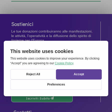
Sostienici
Le tue donazioni contribuiranno alle manifestazioni,
le attività, l’operatività e la diffusione dello spirito di
Insieme per l’Europa
.
Dona Ora
Newsletter
Rimani aggiornato di tutte le ultime notizie dalla
nostra rete.
Iscriviti Subito