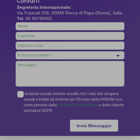
Contatti
Segreteria Internazionale:
Via Frascati 336, 00040 Rocca di Papa (Roma), Italia
Tel.
06 94798302
Leave
this
field
blank
Inviando questo modulo accetto che i miei dati vengano
salvati e trattati da
Insieme per l'Europa
della PAMOM così
come previsto dalla
Privacy & Cookie Policy
e dalla vigente
normativa GDPR.
Invia Messaggio