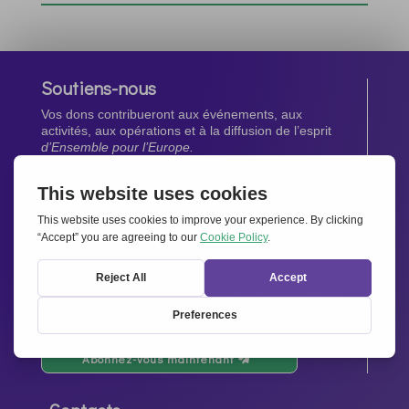
Soutiens-nous
Vos dons contribueront aux événements, aux
activités, aux opérations et à la diffusion de l’esprit
d’Ensemble pour l’Europe.
Faites un don maintenant
Newsletter
Restez au courant de toutes les dernières nouvelles
de notre réseau.
Abonnez-vous maintenant