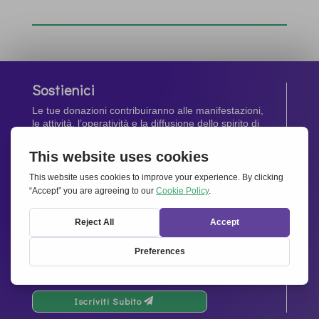
Sostienici
Le tue donazioni contribuiranno alle manifestazioni,
le attività, l’operatività e la diffusione dello spirito di
Insieme per l’Europa
.
Dona Ora
Newsletter
Rimani aggiornato di tutte le ultime notizie dalla
nostra rete.
Iscriviti Subito