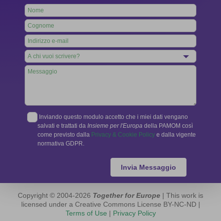
Leave
this
field
blank
Inviando questo modulo accetto che i miei dati vengano
salvati e trattati da
Insieme per l'Europa
della PAMOM così
come previsto dalla
Privacy & Cookie Policy
e dalla vigente
normativa GDPR.
Invia Messaggio
Copyright © 2004-2026
Together for Europe
| This work is
licensed under a Creative Commons License BY-NC-ND |
Terms of Use
|
Privacy Policy