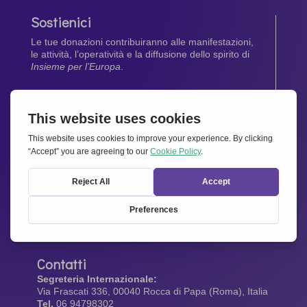
Sostienici
Le tue donazioni contribuiranno alle manifestazioni,
le attività, l’operatività e la diffusione dello spirito di
Insieme per l’Europa
.
Dona Ora
Newsletter
Rimani aggiornato di tutte le ultime notizie dalla
nostra rete.
Iscriviti Subito
Contatti
Segreteria Internazionale:
Via Frascati 336, 00040 Rocca di Papa (Roma), Italia
Tel.
06 94798302