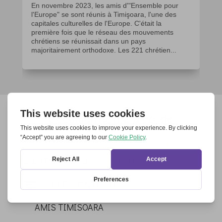
En novembre 2023, les amis d'"Ensemble pour
l'Europe" se sont réunis à Timişoara, l'une des
capitales culturelles de l'Europe. C'était la
première fois que le réseau des mouvements
chrétiens se réunissait dans un pays
majoritairement orthodoxe. Les 221 chrétien...
Documents, file & co. de
l’événement
Download all
2023 Rencontre des Amis Timisoara
2023 RENCONTRE DES
AMIS TIMISOARA