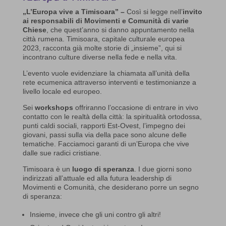
„L’Europa vive a Timisoara” –
Così si legge nell’
invito
ai responsabili di Movimenti e Comunità di varie
Chiese
, che quest’anno si danno appuntamento nella
città rumena. Timisoara, capitale culturale europea
2023, racconta già molte storie di „insieme”, qui si
incontrano culture diverse nella fede e nella vita.
L’evento vuole evidenziare la chiamata all’unità della
rete ecumenica attraverso interventi e testimonianze a
livello locale ed europeo.
Sei
workshops
offriranno l’occasione di entrare in vivo
contatto con le realtà della città: la spiritualità ortodossa,
punti caldi sociali, rapporti Est-Ovest, l’impegno dei
giovani, passi sulla via della pace sono alcune delle
tematiche. Facciamoci garanti di un’Europa che vive
dalle sue radici cristiane.
Timisoara è un
luogo di speranza
. I due giorni sono
indirizzati all’attuale ed alla futura leadership di
Movimenti e Comunità, che desiderano porre un segno
di speranza:
Insieme, invece che gli uni contro gli altri!