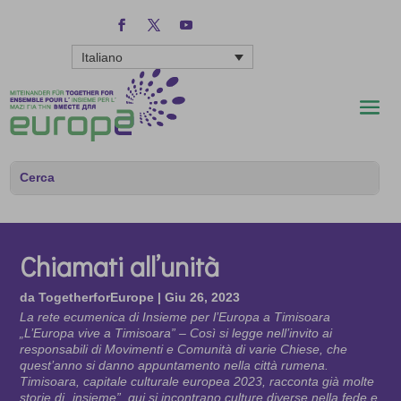
Italiano
Chiamati all’unità
da
TogetherforEurope
|
Giu 26, 2023
La rete ecumenica di Insieme per l’Europa a Timisoara
„L’Europa vive a Timisoara” – Così si legge nell’invito ai
responsabili di Movimenti e Comunità di varie Chiese, che
quest’anno si danno appuntamento nella città rumena.
Timisoara, capitale culturale europea 2023, racconta già molte
storie di „insieme”, qui si incontrano culture diverse nella fede e