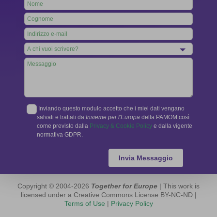
Leave
this
field
blank
Inviando questo modulo accetto che i miei dati vengano
salvati e trattati da
Insieme per l'Europa
della PAMOM così
come previsto dalla
Privacy & Cookie Policy
e dalla vigente
normativa GDPR.
Invia Messaggio
Copyright © 2004-2026
Together for Europe
| This work is
licensed under a Creative Commons License BY-NC-ND |
Terms of Use
|
Privacy Policy