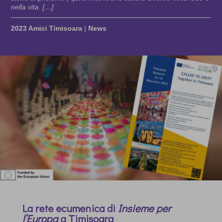
nella vita. […]
2023 Amici Timisoara
|
News
La rete ecumenica di
Insieme per
l’Europa
a Timisoara