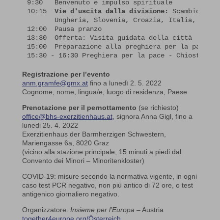
9:30   Benvenuto e impulso spirituale

10:15  
Vie d'uscita dalla divisione:
 Scambio di t
       Ungheria, Slovenia, Croazia, Italia, Austri
12:00  Pausa pranzo

13:30  Offerta: Visita guidata della città

15:00  Preparazione alla preghiera per la pace

15:30 - 16:30 Preghiera per la pace - Chiostro Mo
Registrazione per l’evento
anm.gramfe@gmx.at
fino a lunedì 2. 5. 2022
Cognome, nome, lingua/e, luogo di residenza, Paese
Prenotazione per il pernottamento
(se richiesto)
office@bhs-exerzitienhaus.at
, signora Anna Gigl, fino a
lunedi 25. 4. 2022
Exerzitienhaus der Barmherzigen Schwestern,
Mariengasse 6a, 8020 Graz
(vicino alla stazione principale, 15 minuti a piedi dal
Convento dei Minori – Minoritenkloster)
COVID-19: misure secondo la normativa vigente, in ogni
caso test PCR negativo, non più antico di 72 ore, o test
antigenico giornaliero negativo.
Organizzatore:
Insieme per l’Europa
– Austria
together4europe.org/Österreich