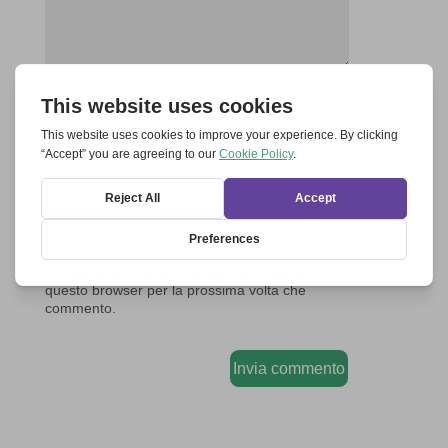
Salva il mio nome, email e sito web in
questo browser per la prossima volta che
commento.
Invia commento