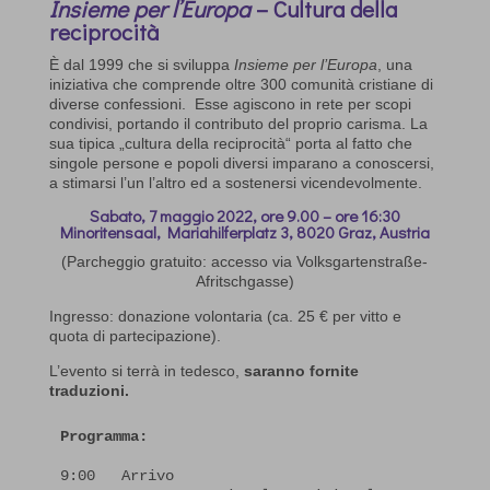
Insieme per l’Europa
– Cultura della
reciprocità
È dal 1999 che si sviluppa
Insieme per l’Europa
, una
iniziativa che comprende oltre 300 comunità cristiane di
diverse confessioni. Esse agiscono in rete per scopi
condivisi, portando il contributo del proprio carisma. La
sua tipica „cultura della reciprocità“ porta al fatto che
singole persone e popoli diversi imparano a conoscersi,
a stimarsi l’un l’altro ed a sostenersi vicendevolmente.
Sabato, 7 maggio 2022, ore 9.00 – ore 16:30
Minoritensaal, Mariahilferplatz 3, 8020 Graz, Austria
(Parcheggio gratuito: accesso via Volksgartenstraße-
Afritschgasse)
Ingresso: donazione volontaria (ca. 25 € per vitto e
quota di partecipazione).
L’evento si terrà in tedesco,
saranno fornite
traduzioni.
Programma:
9:00   Arrivo
