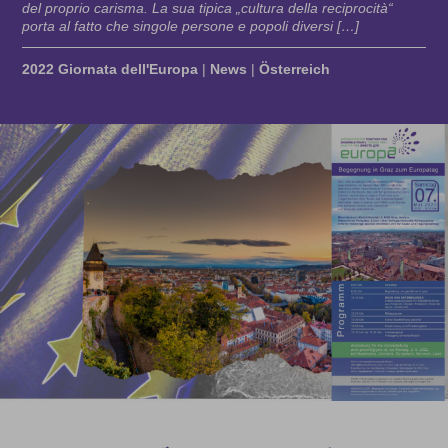
del proprio carisma. La sua tipica „cultura della reciprocità“
porta al fatto che singole persone e popoli diversi […]
2022 Giornata dell'Europa
|
News
|
Österreich