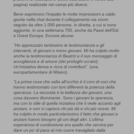
pagina) realizzate nei campi più diversi.
Bene esprimono l’impatto le molte impressioni a caldo
giunte nella chat durante il collegamento via zoom
seguito da oltre 1.000 persone, in diretta, a cui si sono
aggiunte, in una settimana 700, anche da Paesi dell’Est
e Ovest Europa. Eccone alcune:
“Ho apprezzato tantissimo le testimonianze e gli
interventi, di giovani e meno giovani. Mi ha colpito molto
anche la testimonianza di Beatriz e il suo messaggio di
accoglienza e di amore (dei profughi ucraini).
Un’iniziativa densa e ricca di contributi”.
(una
europarlamentare di Milano)
“La prima cosa che salta all’occhio è il coro di voci che
hanno testimoniato con toni differenti la potenza della
speranza. La seconda è la bellezza dei giovani, una
cosa davvero illuminante. Sono i giovani la speranza,
ma con lo stile di quella iniziativa che li vede accanto agli
anziani, e non si capisce chi più dà e chi più riceve. Mi
ha colpito in modo particolarissimo il fatto che giovani e
anziani hanno bisogno gli uni degli altri. L’ultima
esperienza di condivisione era quello che serviva per
dare un po’ di pace al mio cuore travagliato dalla