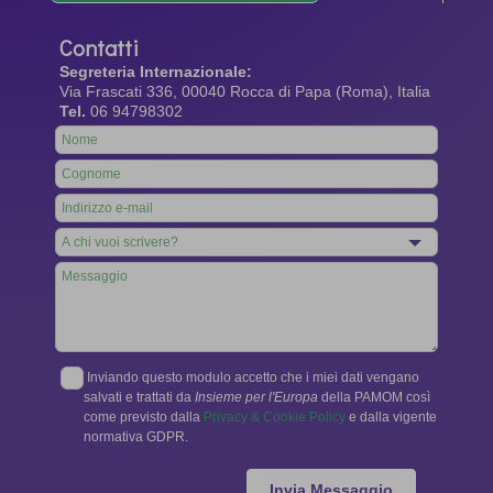
Contatti
Segreteria Internazionale:
Via Frascati 336, 00040 Rocca di Papa (Roma), Italia
Tel.
06 94798302
Leave
this
field
blank
Inviando questo modulo accetto che i miei dati vengano
salvati e trattati da
Insieme per l'Europa
della PAMOM così
come previsto dalla
Privacy & Cookie Policy
e dalla vigente
normativa GDPR.
Invia Messaggio