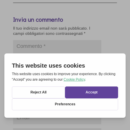
Invia un commento
Il tuo indirizzo email non sarà pubblicato.
I
campi obbligatori sono contrassegnati
*