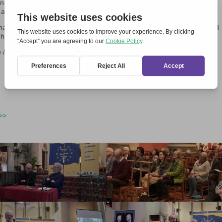
nnte – ist zuallererst den Christen aller verschiedenen Kirchen,
vertraut. Wenn dieses Zeugnis fehlt, ist alles nichts“.
 hat
MfE
eine Ausstellung mit Kreuzen aus verschiedenen Kulturen und
nach den Europawahlen besichtigt werden kann.
von MfE) und Anne Plancke (MfE-Komitee Belgien)
>>