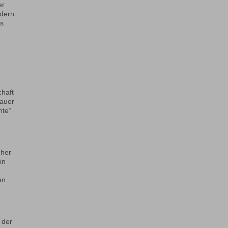
er
ndern
us
chaft
nauer
nte“
cher
in
en
 der