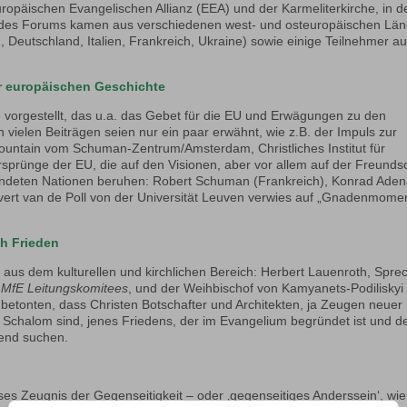
ropäischen Evangelischen Allianz (EEA) und der Karmeliterkirche, in d
er des Forums kamen aus verschiedenen west- und osteuropäischen Lä
 Deutschland, Italien, Frankreich, Ukraine) sowie einige Teilnehmer a
r europäischen Geschichte
 vorgestellt, das u.a. das Gebet für die EU und Erwägungen zu den
vielen Beiträgen seien nur ein paar erwähnt, wie z.B. der Impuls zur
ountain vom Schuman-Zentrum/Amsterdam, Christliches Institut für
sprünge der EU, die auf den Visionen, aber vor allem auf der Freunds
rfeindeten Nationen beruhen: Robert Schuman (Frankreich), Konrad Ade
. Evert van de Poll von der Universität Leuven verwies auf „Gnadenmome
ch Frieden
 aus dem kulturellen und kirchlichen Bereich: Herbert Lauenroth, Spre
s
MfE Leitungskomitees
, und der Weihbischof von Kamyanets-Podiliskyi 
betonten, dass Christen Botschafter und Architekten, ja Zeugen neuer
Schalom sind, jenes Friedens, der im Evangelium begründet ist und d
gend suchen.
ses Zeugnis der Gegenseitigkeit – oder ‚gegenseitiges Anderssein‘, wie