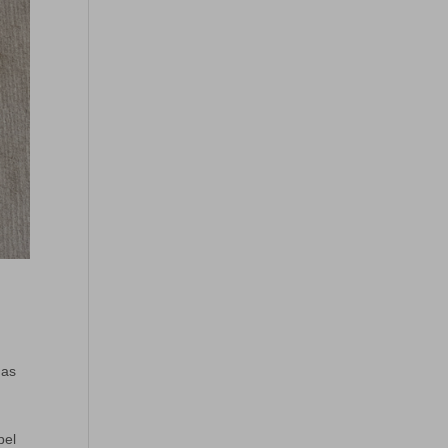
das
pel