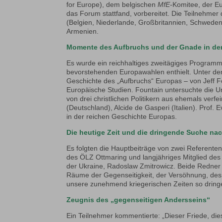
for Europe), dem belgischen
MfE
-Komitee, der Eu
das Forum stattfand, vorbereitet. Die Teilnehm
(Belgien, Niederlande, Großbritannien, Schweden,
Armenien.
Momente des Aufbruchs und der Gnade in de
Es wurde ein reichhaltiges zweitägiges Programm
bevorstehenden Europawahlen enthielt. Unter den 
Geschichte des „Aufbruchs“ Europas – von Jeff F
Europäische Studien. Fountain untersuchte die Ur
von drei christlichen Politikern aus ehemals ve
(Deutschland), Alcide de Gasperi (Italien). Prof
in der reichen Geschichte Europas.
Die heutige Zeit und die dringende Suche na
Es folgten die Hauptbeiträge von zwei Referenten
des ÖLZ Ottmaring und langjähriges Mitglied de
der Ukraine, Radoslaw Zmitrowicz. Beide Redner 
Räume der Gegenseitigkeit, der Versöhnung, des 
unsere zunehmend kriegerischen Zeiten so drin
Zeugnis des „gegenseitigen Andersseins“
Ein Teilnehmer kommentierte: „Dieser Friede, die