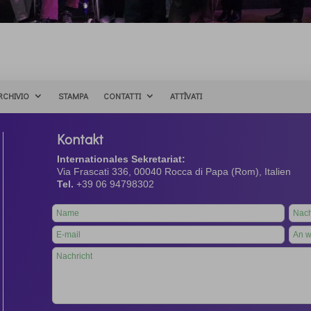
RCHIVIO
STAMPA
CONTATTI
ATTÌVATI
Kontakt
Internationales Sekretariat:
Via Frascati 336, 00040 Rocca di Papa (Rom), Italien
Tel.
+39 06 94798302
Leave
this
field
blank