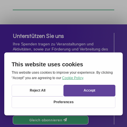
Unterstützen Sie uns
Ihre Spenden tragen zu Veranstaltungen und
Aktivitäten, sowie zur Förderung und Verbreitung des
Geistes von
Miteinander für Europa
bei.
Jetzt spenden
Newsletter
Bleiben Sie auf dem Laufenden mit den neuesten
Infos aus unserem Netzwerk.
Gleich abonnieren