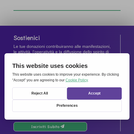
Sostienici
Le tue donazioni contribuiranno alle manifestazioni,
le attività, l’operatività e la diffusione dello spirito di
Insieme per l’Europa
.
Dona Ora
Newsletter
Rimani aggiornato di tutte le ultime notizie dalla
nostra rete.
Iscriviti Subito