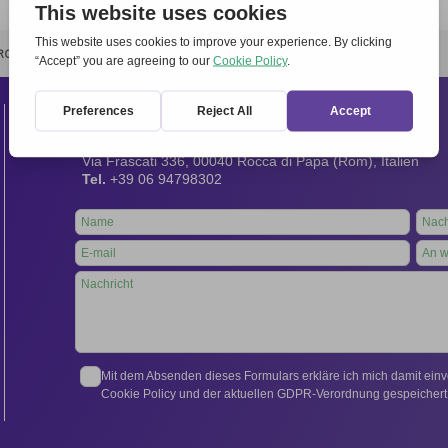
RCHIVIO
STAMPA
CONTATTI
ATTÌVATI
Kontakt
Internationales Sekretariat:
Via Frascati 336, 00040 Rocca di Papa (Rom), Italien
Tel.
+39 06 94798302
Leave
this
field
blank
Mit dem Absenden dieses Formulars erkläre ich mich damit ein
Cookie Policy und der aktuellen GDPR-Verordnung gespeichert 