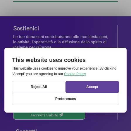
Sostienici
Le tue donazioni contribuiranno alle manifestazioni,
le attività, l’operatività e la diffusione dello spirito di
Insieme per l’Europa
.
Dona Ora
Newsletter
Rimani aggiornato di tutte le ultime notizie dalla
nostra rete.
Iscriviti Subito