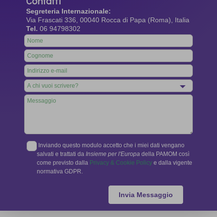
Contatti
Segreteria Internazionale:
Via Frascati 336, 00040 Rocca di Papa (Roma), Italia
Tel.
06 94798302
Leave
this
field
blank
Inviando questo modulo accetto che i miei dati vengano
salvati e trattati da
Insieme per l'Europa
della PAMOM così
come previsto dalla
Privacy & Cookie Policy
e dalla vigente
normativa GDPR.
Invia Messaggio