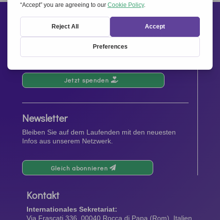
Unterstützen Sie uns
Ihre Spenden tragen zu Veranstaltungen und
Aktivitäten, sowie zur Förderung und Verbreitung des
Geistes von
Miteinander für Europa
bei.
Jetzt spenden
Newsletter
Bleiben Sie auf dem Laufenden mit den neuesten
Infos aus unserem Netzwerk.
Gleich abonnieren
Kontakt
Internationales Sekretariat:
Via Frascati 336, 00040 Rocca di Papa (Rom), Italien