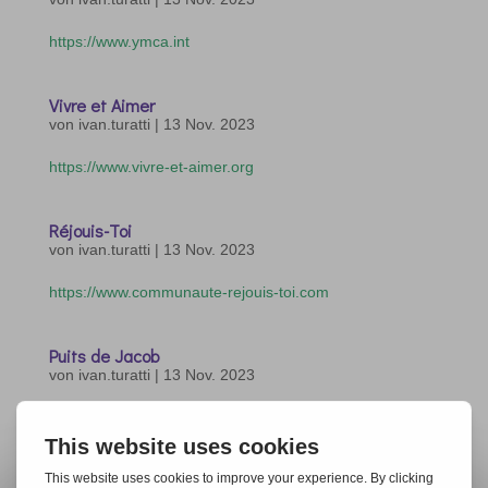
https://www.ymca.int
Vivre et Aimer
von
ivan.turatti
|
13 Nov. 2023
https://www.vivre-et-aimer.org
Réjouis-Toi
von
ivan.turatti
|
13 Nov. 2023
https://www.communaute-rejouis-toi.com
Puits de Jacob
von
ivan.turatti
|
13 Nov. 2023
https://www.puitsdejacob.com
« Ältere Einträge