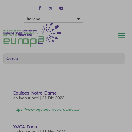
Italiano
Equipes Notre Dame
da
ivan.turatti
|
21 Dic 2023
https://www.equipes-notre-dame.com
YMCA Paris
da
ivan.turatti
|
13 Nov 2023