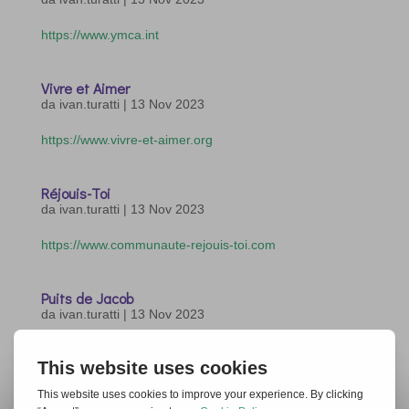
https://www.ymca.int
Vivre et Aimer
da
ivan.turatti
|
13 Nov 2023
https://www.vivre-et-aimer.org
Réjouis-Toi
da
ivan.turatti
|
13 Nov 2023
https://www.communaute-rejouis-toi.com
Puits de Jacob
da
ivan.turatti
|
13 Nov 2023
https://www.puitsdejacob.com
« Post precedenti