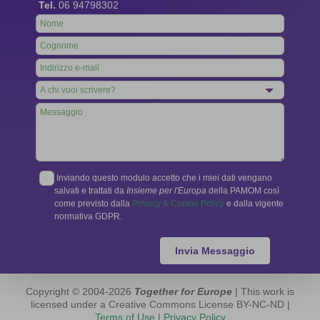
Tel.
06 94798302
Leave
this
field
blank
Inviando questo modulo accetto che i miei dati vengano
salvati e trattati da
Insieme per l'Europa
della PAMOM così
come previsto dalla
Privacy & Cookie Policy
e dalla vigente
normativa GDPR.
Invia Messaggio
Copyright © 2004-2026
Together for Europe
| This work is
licensed under a Creative Commons License BY-NC-ND |
Terms of Use
|
Privacy Policy