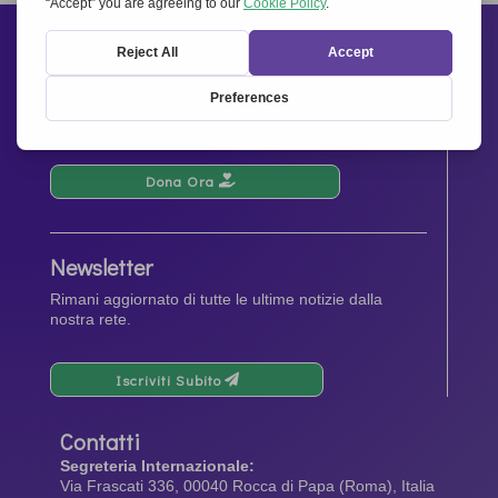
Sostienici
Le tue donazioni contribuiranno alle manifestazioni,
le attività, l’operatività e la diffusione dello spirito di
Insieme per l’Europa
.
Dona Ora
Newsletter
Rimani aggiornato di tutte le ultime notizie dalla
nostra rete.
Iscriviti Subito
Contatti
Segreteria Internazionale:
Via Frascati 336, 00040 Rocca di Papa (Roma), Italia