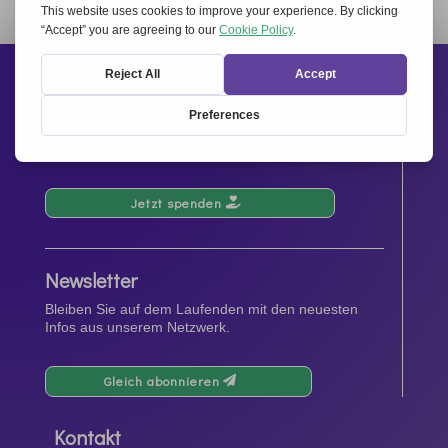
Unterstützen Sie uns
Ihre Spenden tragen zu Veranstaltungen und
Aktivitäten, sowie zur Förderung und Verbreitung des
Geistes von
Miteinander für Europa
bei.
Jetzt spenden
Newsletter
Bleiben Sie auf dem Laufenden mit den neuesten
Infos aus unserem Netzwerk.
Gleich abonnieren
Kontakt